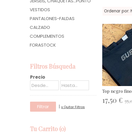
JERSÉIS, CHAQUETAS...PUNTO
VESTIDOS
Ordenar por:
PANTALONES-FALDAS
CALZADO
COMPLEMENTOS
FORASTOCK
Filtros Búsqueda
Precio
Top negro fino
17,50 €
35,
|
x Quitar Filtros
Tu Carrito (0)