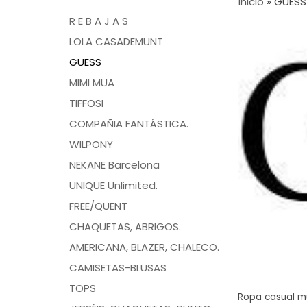
Inicio
»
GUESS
R E B A J A S
LOLA CASADEMUNT
GUESS
MIMI MUA
TIFFOSI
COMPAÑIA FANTÁSTICA.
WILPONY
NEKANE Barcelona
UNIQUE Unlimited.
FREE/QUENT
CHAQUETAS, ABRIGOS.
AMERICANA, BLAZER, CHALECO.
CAMISETAS-BLUSAS
TOPS
Ropa casual m