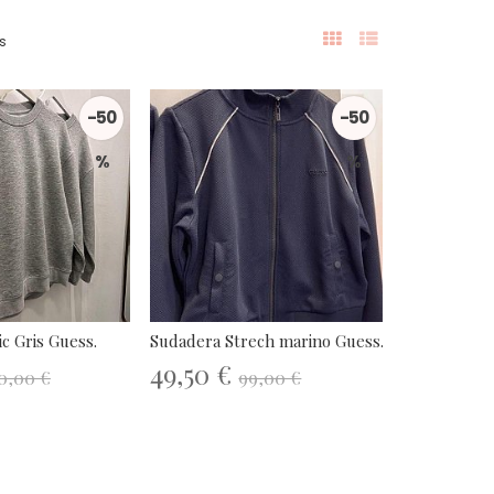
s
-50
-50
%
%
c Gris Guess.
Sudadera Strech marino Guess.
49,50 €
0,00 €
99,00 €