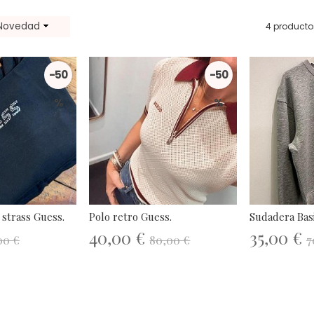
Novedad
4 producto
-50
-50
%
%
 strass Guess.
Polo retro Guess.
Sudadera Basi
40,00 €
35,00 €
00 €
80,00 €
7