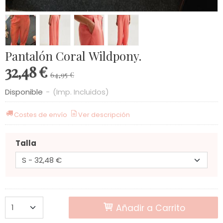
Pantalón Coral Wildpony.
32,48 €
64,95 €
Disponible
-
(Imp. Incluidos)
Costes de envío
Ver descripción
Talla
Añadir a Carrito