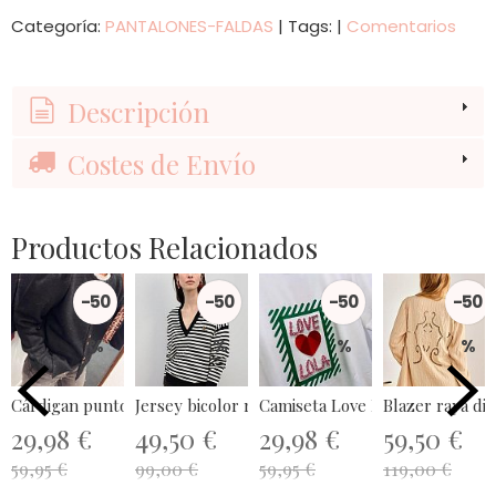
Categoría:
PANTALONES-FALDAS
|
Tags:
|
Comentarios
Descripción
Costes de Envío
Productos Relacionados
-50
-50
-50
-50
%
%
%
%
Cárdigan punto Wildpony
Jersey bicolor rayas Lola...
Camiseta Love Lola Joya Casa
Blazer raya di
29,98 €
49,50 €
29,98 €
59,50 €
59,95 €
99,00 €
59,95 €
119,00 €