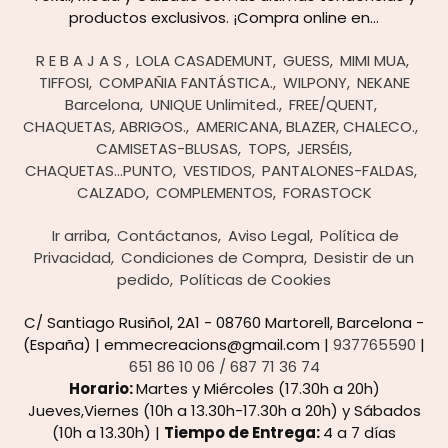
productos exclusivos. ¡Compra online en...
R E B A J A S
LOLA CASADEMUNT
GUESS
MIMI MUA
TIFFOSI
COMPAÑIA FANTÁSTICA.
WILPONY
NEKANE
Barcelona
UNIQUE Unlimited.
FREE/QUENT
CHAQUETAS, ABRIGOS.
AMERICANA, BLAZER, CHALECO.
CAMISETAS-BLUSAS
TOPS
JERSÉIS,
CHAQUETAS...PUNTO
VESTIDOS
PANTALONES-FALDAS
CALZADO
COMPLEMENTOS
FORASTOCK
Ir arriba
Contáctanos
Aviso Legal
Política de
Privacidad
Condiciones de Compra
Desistir de un
pedido
Políticas de Cookies
C/ Santiago Rusiñol, 2A1 - 08760 Martorell, Barcelona -
(España) | emmecreacions@gmail.com |
937765590
|
651 86 10 06 / 687 71 36 74
Horario:
Martes y Miércoles (17.30h a 20h)
Jueves,Viernes (10h a 13.30h-17.30h a 20h) y Sábados
(10h a 13.30h) |
Tiempo de Entrega:
4 a 7 días