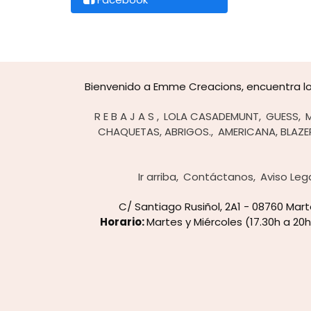
Bienvenido a Emme Creacions, encuentra lo 
R E B A J A S
LOLA CASADEMUNT
GUESS
CHAQUETAS, ABRIGOS.
AMERICANA, BLAZE
Ir arriba
Contáctanos
Aviso Leg
C/ Santiago Rusiñol, 2A1 - 08760 Ma
Horario:
Martes y Miércoles (17.30h a 20h