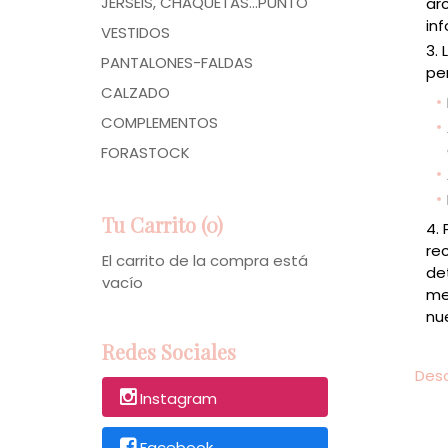
JERSÉIS, CHAQUETAS...PUNTO
ar
in
VESTIDOS
PANTALONES-FALDAS
pe
CALZADO
COMPLEMENTOS
FORASTOCK
Tu Carrito (0)
re
El carrito de la compra está
de
vacío
me
nu
Redes Sociales
Desc
Instagram
Facebook