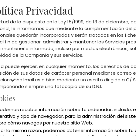
lítica Privacidad
irtud de lo dispuesto en la Ley 15/1999, de 13 de diciembre,
onal, le informamos que mediante la cumplimentación del p
onales quedarán incorporados y serán tratados en los fiche
el fin de gestionar, administrar y mantener los Servicios p
 mantenerle informado, incluso por medios electrónicos, sob
vidad de la Compañía y sus servicios.
d puede ejercer, en cualquier momento, los derechos de acc
ición de sus datos de carácter personal mediante correo el
acions@hotmail.es
o bien mediante un escrito dirigido a C/ S
pañando siempre una fotocopia de su D.N.I.
okies
odemos recabar información sobre tu ordenador, incluido, en
erativo y tipo de navegador, para la administración del sis
bre cómo navegas por nuestro sitio Web.
Por la misma razón, podemos obtener información sobre tu 