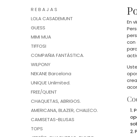
Po
R E B A J A S
LOLA CASADEMUNT
En v
GUESS
Pers
pers
MIMI MUA
con 
TIFFOSI
para
COMPAÑIA FANTÁSTICA.
acti
WILPONY
Uste
NEKANE Barcelona
opos
cre
UNIQUE Unlimited.
acom
FREE/QUENT
Co
CHAQUETAS, ABRIGOS.
AMERICANA, BLAZER, CHALECO.
P
op
CAMISETAS-BLUSAS
so
TOPS