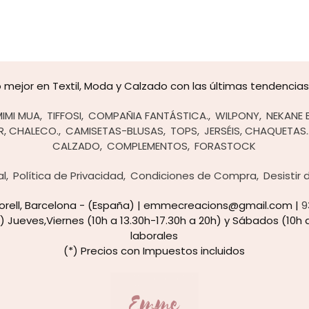
mejor en Textil, Moda y Calzado con las últimas tendencias y
MIMI MUA
TIFFOSI
COMPAÑIA FANTÁSTICA.
WILPONY
NEKANE 
R, CHALECO.
CAMISETAS-BLUSAS
TOPS
JERSÉIS, CHAQUETAS.
CALZADO
COMPLEMENTOS
FORASTOCK
al
Política de Privacidad
Condiciones de Compra
Desistir
rtorell, Barcelona - (España) | emmecreacions@gmail.com |
9
) Jueves,Viernes (10h a 13.30h-17.30h a 20h) y Sábados (10h a
laborales
(*) Precios con Impuestos incluidos