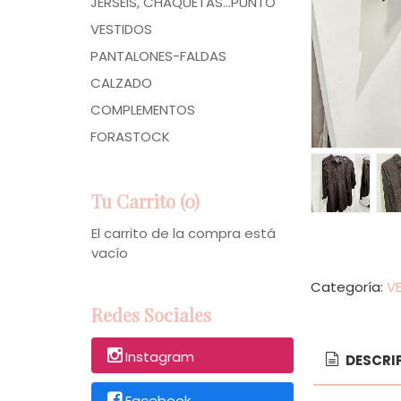
JERSÉIS, CHAQUETAS...PUNTO
VESTIDOS
PANTALONES-FALDAS
CALZADO
COMPLEMENTOS
FORASTOCK
Tu Carrito (0)
El carrito de la compra está
vacío
Categoría:
V
Redes Sociales
Instagram
DESCRI
Facebook