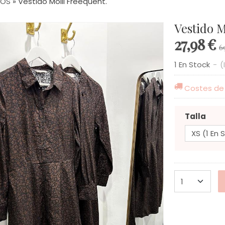
DOS
»
Vestido Molli Freequent.
Vestido M
27,98 €
6
1 En Stock
-
(
Costes de
Talla