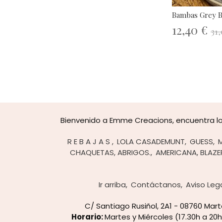
Bambas Grey Ba
12,40 €
31,
Bienvenido a Emme Creacions, encuentra lo 
R E B A J A S
LOLA CASADEMUNT
GUESS
CHAQUETAS, ABRIGOS.
AMERICANA, BLAZE
Ir arriba
Contáctanos
Aviso Leg
C/ Santiago Rusiñol, 2A1 - 08760 Ma
Horario:
Martes y Miércoles (17.30h a 20h