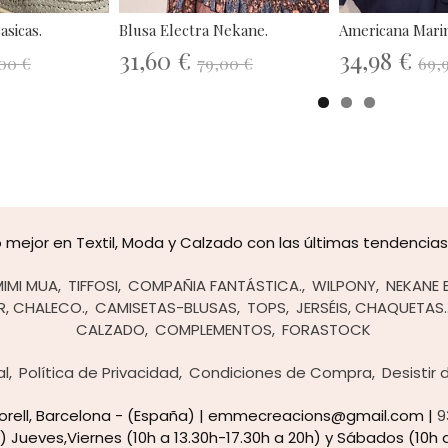
sicas.
Blusa Electra Nekane.
Americana Mari
31,60 €
34,98 €
00 €
79,00 €
69,
mejor en Textil, Moda y Calzado con las últimas tendencias y
MIMI MUA
TIFFOSI
COMPAÑIA FANTÁSTICA.
WILPONY
NEKANE 
R, CHALECO.
CAMISETAS-BLUSAS
TOPS
JERSÉIS, CHAQUETAS.
CALZADO
COMPLEMENTOS
FORASTOCK
al
Política de Privacidad
Condiciones de Compra
Desistir
rtorell, Barcelona - (España) | emmecreacions@gmail.com |
9
) Jueves,Viernes (10h a 13.30h-17.30h a 20h) y Sábados (10h a