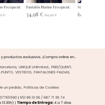
no Freequent.
Pantalón Marino Freequent.
Vestido punto ra
34,98 €
64,50 €
95 €
69,95 €
129,
 productos exclusivos. ¡Compra online en...
Barcelona
UNIQUE Unlimited.
FREE/QUENT
..PUNTO
VESTIDOS
PANTALONES-FALDAS
 de un pedido
Políticas de Cookies
37765590
|
651 86 10 06 / 687 71 36 74
 13.30h) |
Tiempo de Entrega:
4 a 7 días