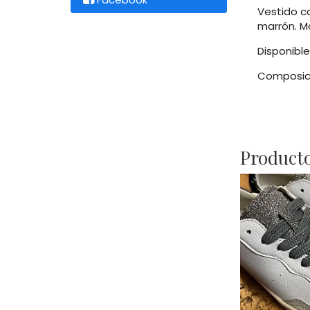
Vestido c
marrón. M
Disponible
Composici
Producto