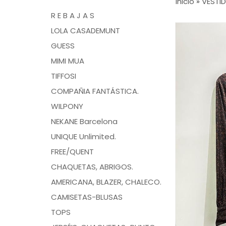
Inicio
»
VESTI
R E B A J A S
LOLA CASADEMUNT
GUESS
MIMI MUA
TIFFOSI
COMPAÑIA FANTÁSTICA.
WILPONY
NEKANE Barcelona
UNIQUE Unlimited.
FREE/QUENT
CHAQUETAS, ABRIGOS.
AMERICANA, BLAZER, CHALECO.
CAMISETAS-BLUSAS
TOPS