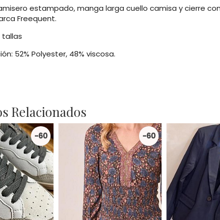
amisero estampado, manga larga cuello camisa y cierre con 
arca Freequent.
 tallas
ón: 52% Polyester, 48% viscosa.
s Relacionados
-60
-60
%
%