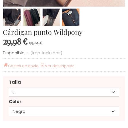
Cárdigan punto Wildpony
29,98 €
59,95 €
Disponible
-
(Imp. Incluidos)
Costes de envío
Ver descripción
Talla
Color