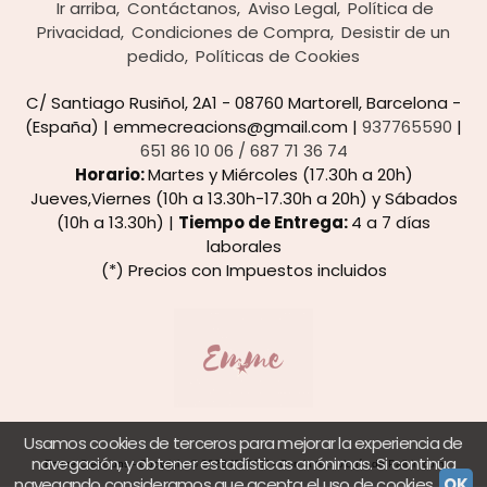
Ir arriba
Contáctanos
Aviso Legal
Política de
Privacidad
Condiciones de Compra
Desistir de un
pedido
Políticas de Cookies
C/ Santiago Rusiñol, 2A1 - 08760 Martorell, Barcelona -
(España) | emmecreacions@gmail.com |
937765590
|
651 86 10 06 / 687 71 36 74
Horario:
Martes y Miércoles (17.30h a 20h)
Jueves,Viernes (10h a 13.30h-17.30h a 20h) y Sábados
(10h a 13.30h) |
Tiempo de Entrega:
4 a 7 días
laborales
(*) Precios con Impuestos incluidos
Usamos cookies de terceros para mejorar la experiencia de
navegación, y obtener estadísticas anónimas. Si continúa
Emme Creacions
- Copyright © 2026 [25801] - Con la tecnología de Palbin.com
navegando consideramos que acepta el uso de cookies.
OK