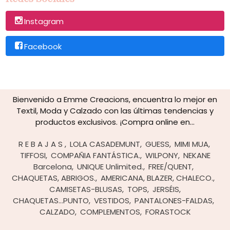
Instagram
Facebook
Bienvenido a Emme Creacions, encuentra lo mejor en
Textil, Moda y Calzado con las últimas tendencias y
productos exclusivos. ¡Compra online en...
R E B A J A S
LOLA CASADEMUNT
GUESS
MIMI MUA
TIFFOSI
COMPAÑIA FANTÁSTICA.
WILPONY
NEKANE
Barcelona
UNIQUE Unlimited.
FREE/QUENT
CHAQUETAS, ABRIGOS.
AMERICANA, BLAZER, CHALECO.
CAMISETAS-BLUSAS
TOPS
JERSÉIS,
CHAQUETAS...PUNTO
VESTIDOS
PANTALONES-FALDAS
CALZADO
COMPLEMENTOS
FORASTOCK