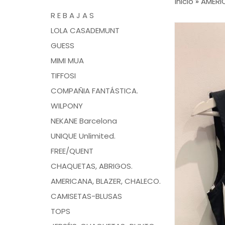
Inicio
»
AMERI
R E B A J A S
LOLA CASADEMUNT
GUESS
MIMI MUA
TIFFOSI
COMPAÑIA FANTÁSTICA.
WILPONY
NEKANE Barcelona
UNIQUE Unlimited.
FREE/QUENT
CHAQUETAS, ABRIGOS.
AMERICANA, BLAZER, CHALECO.
CAMISETAS-BLUSAS
TOPS