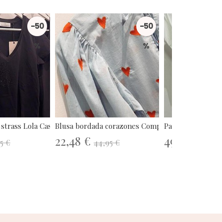
-50
-50
%
%
 strass Lola Casademunt
Blusa bordada corazones Compañía...
Pantalón Fluor Ca
22,48 €
49,50 €
5 €
44,95 €
99,0