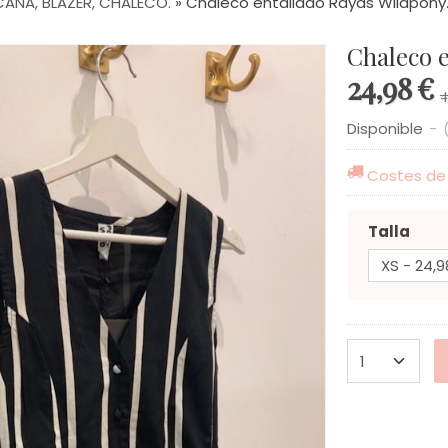
CANA, BLAZER, CHALECO.
»
Chaleco entallado Rayas Wildpony
Chaleco e
24,98 €
4
Disponible
-
Costes de
Talla