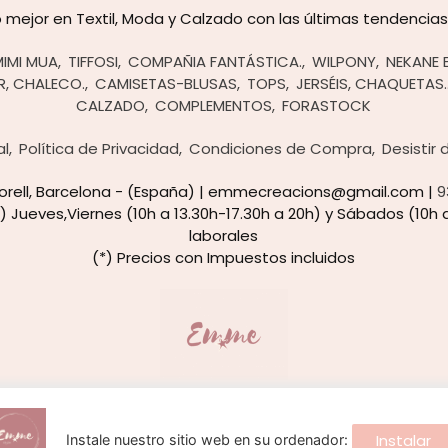
mejor en Textil, Moda y Calzado con las últimas tendencias y
MIMI MUA
TIFFOSI
COMPAÑIA FANTÁSTICA.
WILPONY
NEKANE 
R, CHALECO.
CAMISETAS-BLUSAS
TOPS
JERSÉIS, CHAQUETAS.
CALZADO
COMPLEMENTOS
FORASTOCK
al
Política de Privacidad
Condiciones de Compra
Desistir
rtorell, Barcelona - (España) | emmecreacions@gmail.com |
9
) Jueves,Viernes (10h a 13.30h-17.30h a 20h) y Sábados (10h a
laborales
(*) Precios con Impuestos incluidos
Emme Creacions
- Copyright © 2026 [25801] - Con la tecnología de Palbin.com
Instalar
Instale nuestro sitio web en su ordenador: