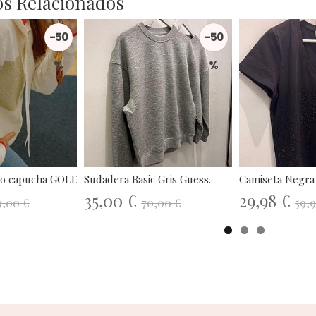
s Relacionados
-50
-50
%
%
o capucha GOLD Lola...
Sudadera Basic Gris Guess.
Camiseta Negra
35,00 €
29,98 €
9,00 €
70,00 €
59,9