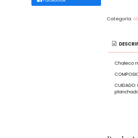
Categoría:
A
DESCRI
Chaleco ne
COMPOSICI
CUIDADO: 
planchado 