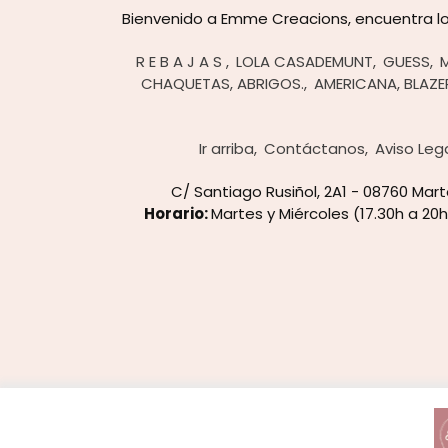
Bienvenido a Emme Creacions, encuentra lo 
R E B A J A S
LOLA CASADEMUNT
GUESS
CHAQUETAS, ABRIGOS.
AMERICANA, BLAZE
Ir arriba
Contáctanos
Aviso Leg
C/ Santiago Rusiñol, 2A1 - 08760 Ma
Horario:
Martes y Miércoles (17.30h a 20h