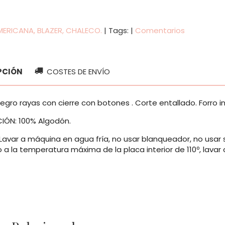
MERICANA, BLAZER, CHALECO.
|
Tags:
|
Comentarios
PCIÓN
COSTES DE ENVÍO
gro rayas con cierre con botones . Corte entallado. Forro in
ÓN: 100% Algodón.
Lavar a máquina en agua fría, no usar blanqueador, no usar
a la temperatura máxima de la placa interior de 110º, lavar c