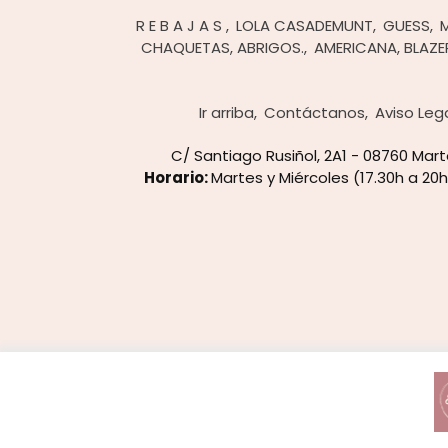
R E B A J A S
LOLA CASADEMUNT
GUESS
CHAQUETAS, ABRIGOS.
AMERICANA, BLAZE
Ir arriba
Contáctanos
Aviso Leg
C/ Santiago Rusiñol, 2A1 - 08760 Ma
Horario:
Martes y Miércoles (17.30h a 20h
Usamos cookies de terceros para mejorar la experiencia de