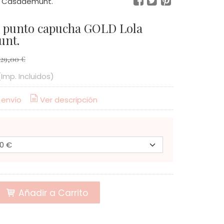
a Casademunt.
 punto capucha GOLD Lola
unt.
129,00 €
(Imp. Incluidos)
 envío
Ver descripción
Añadir a Carrito