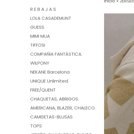
Inicio
»
JERSÉI
R E B A J A S
LOLA CASADEMUNT
GUESS
MIMI MUA
TIFFOSI
COMPAÑIA FANTÁSTICA.
WILPONY
NEKANE Barcelona
UNIQUE Unlimited.
FREE/QUENT
CHAQUETAS, ABRIGOS.
AMERICANA, BLAZER, CHALECO.
CAMISETAS-BLUSAS
TOPS