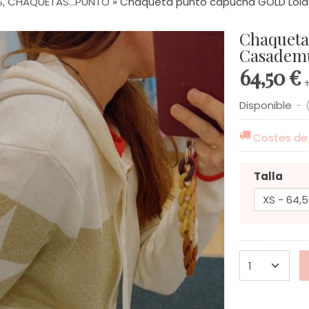
S, CHAQUETAS...PUNTO
»
Chaqueta punto capucha GOLD Lol
Chaqueta
Casadem
64,50 €
Disponible
-
Costes de
Talla