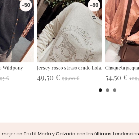
-50
-50
%
%
o Wildpony
Jersey rosco strass crudo Lola...
Chaqueta jacqua
49,50 €
54,50 €
95 €
99,00 €
109
mejor en Textil, Moda y Calzado con las últimas tendencias y