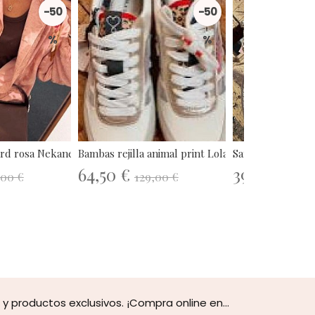
-50
-50
%
%
rd rosa Nekane.
Bambas rejilla animal print Lola...
Sandalias Escolec
64,50 €
39,50 €
,00 €
129,00 €
79,0
 productos exclusivos. ¡Compra online en...