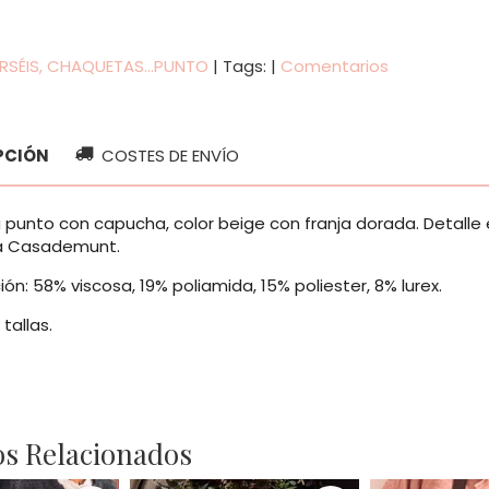
RSÉIS, CHAQUETAS...PUNTO
|
Tags:
|
Comentarios
PCIÓN
COSTES DE ENVÍO
punto con capucha, color beige con franja dorada. Detalle en
la Casademunt.
n: 58% viscosa, 19% poliamida, 15% poliester, 8% lurex.
 tallas.
s Relacionados