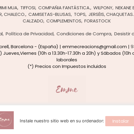
MIMI MUA
TIFFOSI
COMPAÑIA FANTÁSTICA.
WILPONY
NEKANE 
R, CHALECO.
CAMISETAS-BLUSAS
TOPS
JERSÉIS, CHAQUETAS.
CALZADO
COMPLEMENTOS
FORASTOCK
al
Política de Privacidad
Condiciones de Compra
Desistir
rtorell, Barcelona - (España) | emmecreacions@gmail.com |
9
) Jueves,Viernes (10h a 13.30h-17.30h a 20h) y Sábados (10h a
laborales
(*) Precios con Impuestos incluidos
Emme Creacions
- Copyright © 2026 [25801] - Con la tecnología de Palbin.com
Instalar
Instale nuestro sitio web en su ordenador:
 navegación, y obtener estadísticas anónimas. Si continúa naveg
información