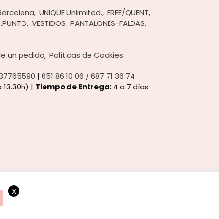
Barcelona
UNIQUE Unlimited.
FREE/QUENT
..PUNTO
VESTIDOS
PANTALONES-FALDAS
 de un pedido
Políticas de Cookies
37765590
|
651 86 10 06 / 687 71 36 74
 13.30h) |
Tiempo de Entrega:
4 a 7 días
X
ando consideramos que acepta el uso de cookies.
OK
Más