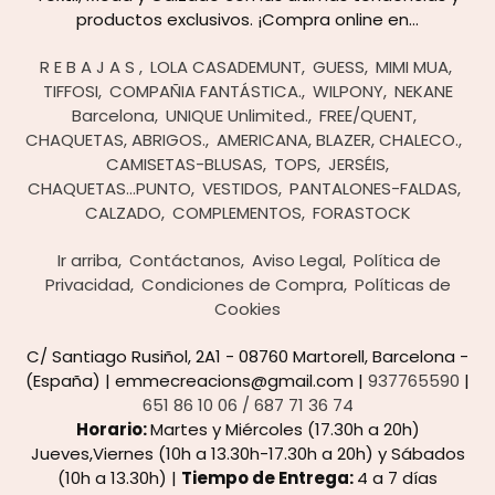
productos exclusivos. ¡Compra online en...
R E B A J A S
LOLA CASADEMUNT
GUESS
MIMI MUA
TIFFOSI
COMPAÑIA FANTÁSTICA.
WILPONY
NEKANE
Barcelona
UNIQUE Unlimited.
FREE/QUENT
CHAQUETAS, ABRIGOS.
AMERICANA, BLAZER, CHALECO.
CAMISETAS-BLUSAS
TOPS
JERSÉIS,
CHAQUETAS...PUNTO
VESTIDOS
PANTALONES-FALDAS
CALZADO
COMPLEMENTOS
FORASTOCK
Ir arriba
Contáctanos
Aviso Legal
Política de
Privacidad
Condiciones de Compra
Políticas de
Cookies
C/ Santiago Rusiñol, 2A1 - 08760 Martorell, Barcelona -
(España) | emmecreacions@gmail.com |
937765590
|
651 86 10 06 / 687 71 36 74
Horario:
Martes y Miércoles (17.30h a 20h)
Jueves,Viernes (10h a 13.30h-17.30h a 20h) y Sábados
(10h a 13.30h) |
Tiempo de Entrega:
4 a 7 días