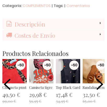
Categoría:
COMPLEMENTOS
|
Tags:
|
Comentarios
Descripción
Costes de Envío
Productos Relacionados
-50
-50
-50
-50
%
%
%
%
Chaqueta punto rib contraste Lola...
Camiseta tigre 1981 Lola Casademunt
Top Black Garden Compañía...
Sandalias Yen 
49,50 €
29,98 €
17,48 €
32,50 €
99,00 €
59,95 €
34,95 €
65,00 €