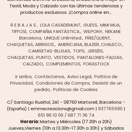
Textil, Moda y Calzado con las últimas tendencias y
productos exclusivos. ¡Compra online en...
R E B A J A S
LOLA CASADEMUNT
GUESS
MIMI MUA
TIFFOSI
COMPAÑIA FANTÁSTICA.
WILPONY
NEKANE
Barcelona
UNIQUE Unlimited.
FREE/QUENT
CHAQUETAS, ABRIGOS.
AMERICANA, BLAZER, CHALECO.
CAMISETAS-BLUSAS
TOPS
JERSÉIS,
CHAQUETAS...PUNTO
VESTIDOS
PANTALONES-FALDAS
CALZADO
COMPLEMENTOS
FORASTOCK
Ir arriba
Contáctanos
Aviso Legal
Política de
Privacidad
Condiciones de Compra
Desistir de un
pedido
Políticas de Cookies
C/ Santiago Rusiñol, 2A1 - 08760 Martorell, Barcelona -
(España) | emmecreacions@gmail.com |
937765590
|
651 86 10 06 / 687 71 36 74
Horario:
Martes y Miércoles (17.30h a 20h)
Jueves,Viernes (10h a 13.30h-17.30h a 20h) y Sábados