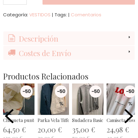
Categoría:
VESTIDOS
|
Tags:
|
Comentarios
Descripción
Costes de Envío
Productos Relacionados
-50
-50
-50
-50
%
%
%
%
Chaqueta punto capucha GOLD Lola...
Parka Vela Tiffosi.
Sudadera Basic Gris Guess.
Camiseta Love
64,50 €
20,00 €
35,00 €
24,98 €
129,00 €
39,99 €
70,00 €
49,95 €