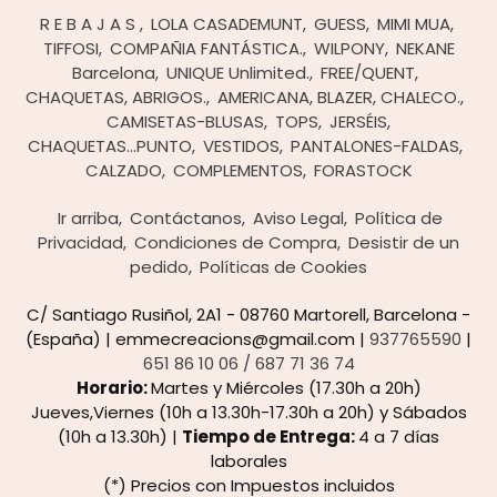
R E B A J A S
LOLA CASADEMUNT
GUESS
MIMI MUA
TIFFOSI
COMPAÑIA FANTÁSTICA.
WILPONY
NEKANE
Barcelona
UNIQUE Unlimited.
FREE/QUENT
CHAQUETAS, ABRIGOS.
AMERICANA, BLAZER, CHALECO.
CAMISETAS-BLUSAS
TOPS
JERSÉIS,
CHAQUETAS...PUNTO
VESTIDOS
PANTALONES-FALDAS
CALZADO
COMPLEMENTOS
FORASTOCK
Ir arriba
Contáctanos
Aviso Legal
Política de
Privacidad
Condiciones de Compra
Desistir de un
pedido
Políticas de Cookies
C/ Santiago Rusiñol, 2A1 - 08760 Martorell, Barcelona -
(España) | emmecreacions@gmail.com |
937765590
|
651 86 10 06 / 687 71 36 74
Horario:
Martes y Miércoles (17.30h a 20h)
Jueves,Viernes (10h a 13.30h-17.30h a 20h) y Sábados
(10h a 13.30h) |
Tiempo de Entrega:
4 a 7 días
laborales
(*) Precios con Impuestos incluidos